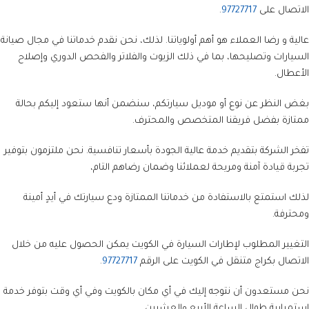
الاتصال على
97727717
.
عالية و رضا العملاء هو أهم أولوياتنا. لذلك، نحن نقدم خدماتنا في مجال صيانة
السيارات وتصليحها، بما في ذلك الزيوت والفلاتر والفحص الدوري وإصلاح
الأعطال.
بغض النظر عن نوع أو موديل سيارتكم، سنضمن أنها ستعود إليكم بحالة
ممتازة بفضل فريقنا المتخصص والمحترف.
تفخر الشركة بتقديم خدمة عالية الجودة بأسعار تنافسية. نحن ملتزمون بتوفير
تجربة قيادة آمنة ومريحة لعملائنا وضمان رضاهم التام،
لذلك استمتع بالاستفادة من خدماتنا الممتازة ودع سيارتك في أيدٍ أمينة
ومحترفة.
التغيير المطلوب لإطارات السيارة في الكويت يمكن الحصول عليه من خلال
الاتصال بكراج متنقل في الكويت على الرقم
97727717
.
نحن مستعدون أن نتوجه إليك في أي مكان بالكويت وفي أي وقت بتوفر خدمة
استمرارية طوال الساعة الأربع والعشرين.