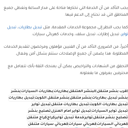
يجب التأكد من أن الخدمة التي تختارها متاحة على مدار الساعة وتغطي جميع
المناطق التي قد تحتاج إلى الدعم فيها.
كما يجب النظر إلى مجموعة الخدمات المقدمة، مثل
تبديل بطاريات
،
تبديل
تواير
، تبديل إطارات، تبديل سلف، وخدمات كهربائي سيارات.
أخيراً، من الضروري التأكد من أن الفنيين مؤهلون ومرخصون لتقديم الخدمات
المطلوبة. هذا يضمن أن جميع الإصلاحات ستتم بشكل آمن وفعال.
التحقق من الشهادات والتراخيص يمكن أن يمنحك الثقة بأنك تتعامل مع
محترفين يعرفون ما يفعلونه.
اقرب بنشر متنقل
البنشر المتنقل
بطاريات
بطاريات السيارات
بنشر
بنشر تبديل بطاريات
بنشر متنقل
بنشر متنقل الكويت
تبديل بطاريات
تبديل بطاريات الكويت
تبديل بطاريات متنقل
تبديل تواير
تبديل تواير السيارات
تبديل تواير امام المنزل
تصليح بنشر
تصليح بنشر متنقل
تواير
خدمة تبديل تواير
كراج
كراج متنقل
كهربائي السيارات
كهربائي سيارات
كهربائي سيارات متنقل