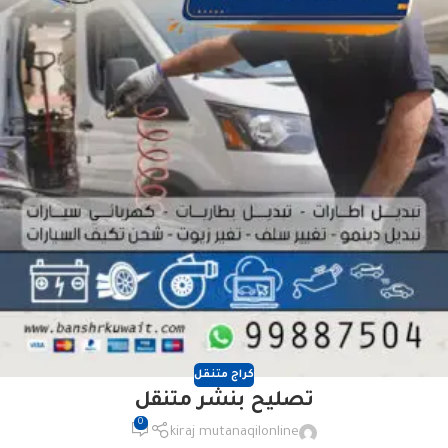
كراج متنقل
تصليح بنشر متنقل
0
kiraj mutanaqilonline