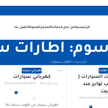
الرئيسية
من نحن
خدماتنا
المتجر
المدونة
اتصل بنا
سوم: اطارات س
الرئيسية
»
اطارات سيارات
 اطارات
كهربائي سيارات
03
ت السيارات |
كهربائي سيارات
أبريل
 تواير عند
نشر بواسطة
kiraj mutanaqilonline
بيت
0
kiraj mutanaqilonli
كهربائي سيارات في الكويت خدمات 24
0