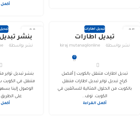
أكمل 
تبديل اطارات
تبديل
09
25
تبديل اطارات
بنشر تبديل 
يناير
أغسطس
نشر بواسطة
kiraj mutanaqilonline
نشر بواسطة
ne
0
تبديل اطارات متنقل بالكويت | أفضل
بنشر تبديل تواير مت
كراج تبديل تواير تبديل اطارات متنقل
متنقل في الكويت س
بالكويت من الحلول المثالية للسائقين في
الوصول إلينا بسهو
الكويت. توف...
على الطريق ا
أكمل القراءة
أكمل 