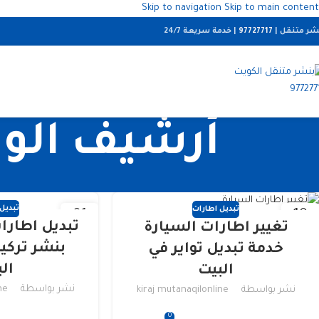
Skip to navigation
Skip to main content
شر متنقل |
97727717
| خدمة سريعة 24/7
أرشيف الو
تبديل
تبديل اطارات
01
10
تبديل اطارا
تغيير اطارات السيارة
يونيو
يونيو
بنشر تركيب
خدمة تبديل تواير في
ال
البيت
نشر بواسطة
ne
نشر بواسطة
kiraj mutanaqilonline
0