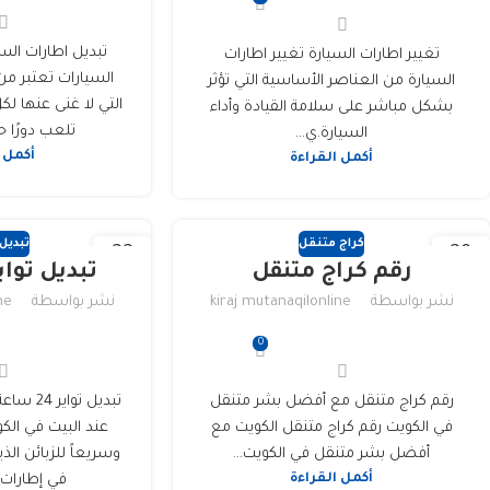
تبديل اطارات الس
تغيير اطارات السيارة تغيير اطارات
السيارات تعتبر من
السيارة من العناصر الأساسية التي تؤثر
التي لا غنى عنها لك
بشكل مباشر على سلامة القيادة وأداء
تلعب دورًا حي
السيارة.ي...
أكمل 
أكمل القراءة
كراج متنقل
تبديل
22
29
رقم كراج متنقل
تبديل تواير 24 س
مارس
مارس
نشر بواسطة
kiraj mutanaqilonline
نشر بواسطة
ne
0
رقم كراج متنقل مع أفضل بشر متنقل
في الكويت رقم كراج متنقل الكويت مع
عند البيت في الكو
أفضل بشر متنقل في الكويت...
وسريعاً للزبائن ا
أكمل القراءة
في إطارات س