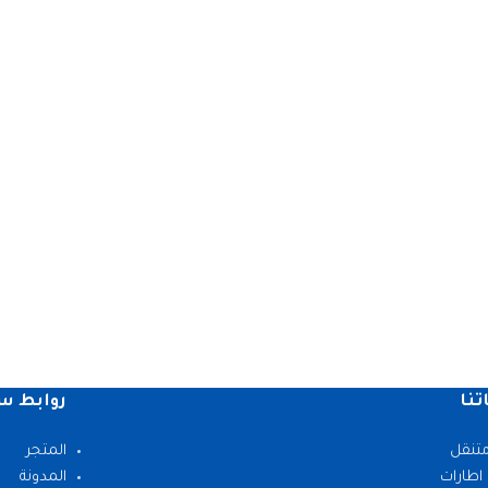
تنا
روابط س
متنقل
المتجر
 اطارات
المدونة