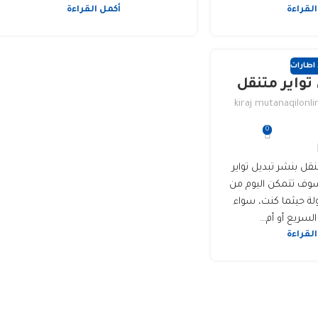
القراءة
أكمل القراءة
 اطارات
تواير متنقل
kiraj mutanaqilonli
0
نقل بنشر تبديل تواير
وف تتمكن اليوم من
لة حيثما كنت، سواء
لسريع أو أم...
القراءة